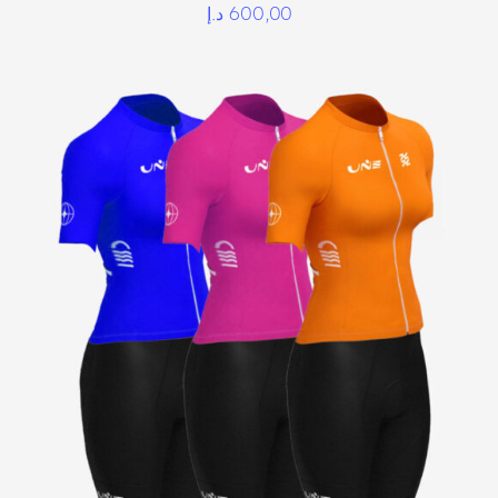
د.إ
600,00